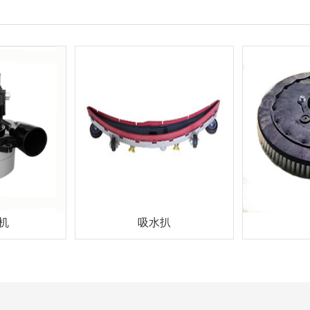
机
吸水扒